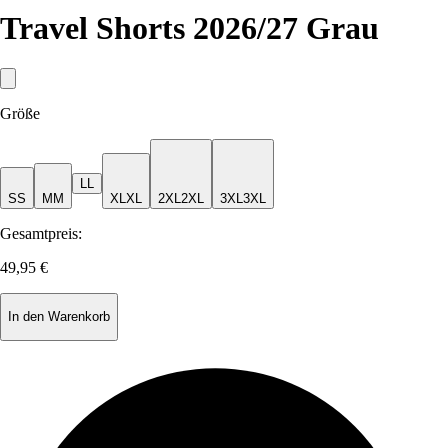
Travel Shorts 2026/27 Grau
Größe
L
L
S
S
M
M
XL
XL
2XL
2XL
3XL
3XL
Gesamtpreis:
49,95 €
In den Warenkorb