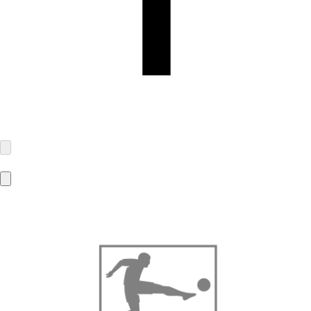
adidas AG
Adi-Dassler-Platz 1-2
91074 Herzogenaurach
serviceinfo@onlineshop.adidas.com