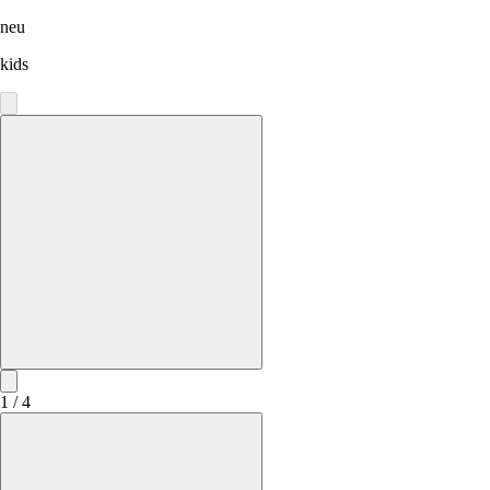
neu
kids
1 / 4