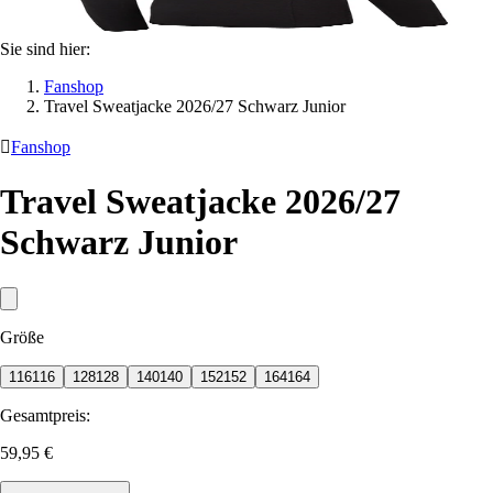
Sie sind hier:
Fanshop
Travel Sweatjacke 2026/27 Schwarz Junior

Fanshop
Travel Sweatjacke 2026/27
Schwarz Junior
Größe
116
116
128
128
140
140
152
152
164
164
Gesamtpreis:
59,95 €