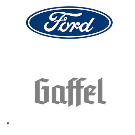
Sehr guter Artikel. Praxis Test im Karneval fehlt noch Manko in der
länge nicht verstellbar
22.01.2026