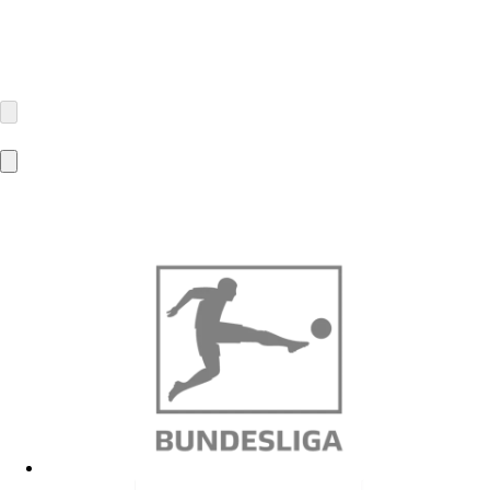
Makotex GmbH
Steinweg 23
51107 Köln
kontakt@makotex.de