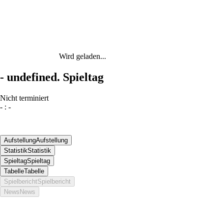
Wird geladen...
-
undefined. Spieltag
Nicht terminiert
-
:
-
Aufstellung
Aufstellung
Statistik
Statistik
Spieltag
Spieltag
Tabelle
Tabelle
Spielbericht
Spielbericht
News
News