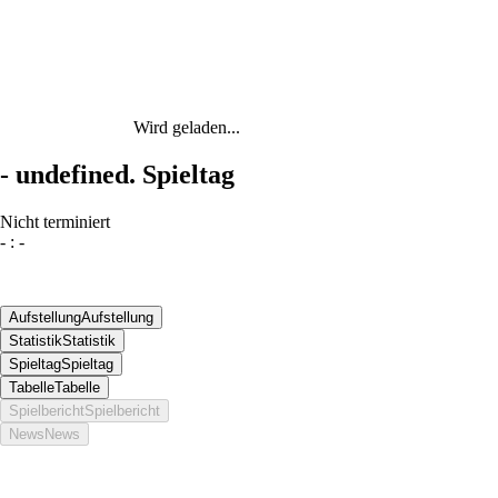
Wird geladen...
-
undefined. Spieltag
Nicht terminiert
-
:
-
Aufstellung
Aufstellung
Statistik
Statistik
Spieltag
Spieltag
Tabelle
Tabelle
Spielbericht
Spielbericht
News
News