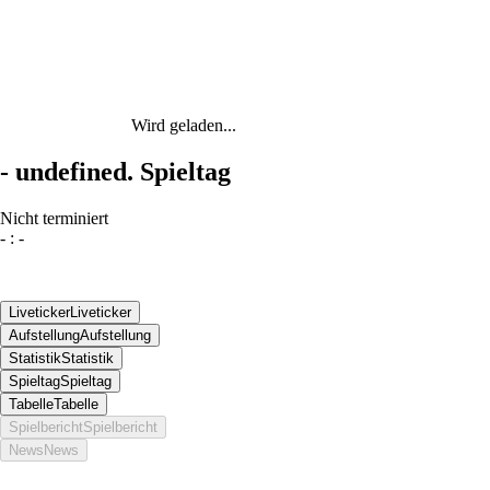
Wird geladen...
-
undefined. Spieltag
Nicht terminiert
-
:
-
Liveticker
Liveticker
Aufstellung
Aufstellung
Statistik
Statistik
Spieltag
Spieltag
Tabelle
Tabelle
Spielbericht
Spielbericht
News
News