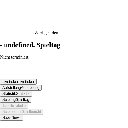
Wird geladen...
-
undefined. Spieltag
Nicht terminiert
-
:
-
Liveticker
Liveticker
Aufstellung
Aufstellung
Statistik
Statistik
Spieltag
Spieltag
Tabelle
Tabelle
Spielbericht
Spielbericht
News
News