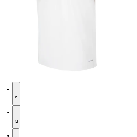
S
S
M
M
L