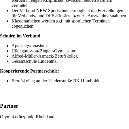
werden in engen Absprachen zwischen beiden Partnern
vermittelt.
Der Verbund NRW Sportschule ermöglicht die Freistellungen
für Verbands- und DFB-Einsätze bzw. zu Auswahlmaßnahmen.
Klassenarbeiten werden ggf. mit sportlichen Terminen
abgeglichen.
Schulen im Verbund
Apostelgymnasium
Hildegard-von-Bingen-Gymnasium
Alfred-Müller-Armack-Berufskolleg
Gesamtschule Lindenthal
Kooperierende Partnerschule:
Berufskolleg an der Lindenstraße BK Humboldt
Partner
Olympiastützpunkt Rheinland