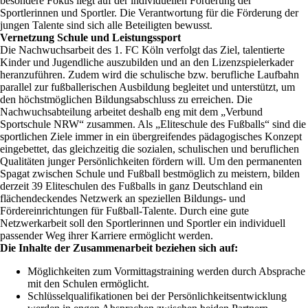
besondere Fokus liegt auf der individuellen Förderung der
Sportlerinnen und Sportler. Die Verantwortung für die Förderung der
jungen Talente sind sich alle Beteiligten bewusst.
Vernetzung Schule und Leistungssport
Die Nachwuchsarbeit des 1. FC Köln verfolgt das Ziel, talentierte
Kinder und Jugendliche auszubilden und an den Lizenzspielerkader
heranzuführen. Zudem wird die schulische bzw. berufliche Laufbahn
parallel zur fußballerischen Ausbildung begleitet und unterstützt, um
den höchstmöglichen Bildungsabschluss zu erreichen. Die
Nachwuchsabteilung arbeitet deshalb eng mit dem „Verbund
Sportschule NRW“ zusammen. Als „Eliteschule des Fußballs“ sind die
sportlichen Ziele immer in ein übergreifendes pädagogisches Konzept
eingebettet, das gleichzeitig die sozialen, schulischen und beruflichen
Qualitäten junger Persönlichkeiten fördern will. Um den permanenten
Spagat zwischen Schule und Fußball bestmöglich zu meistern, bilden
derzeit 39 Eliteschulen des Fußballs in ganz Deutschland ein
flächendeckendes Netzwerk an speziellen Bildungs- und
Fördereinrichtungen für Fußball-Talente. Durch eine gute
Netzwerkarbeit soll den Sportlerinnen und Sportler ein individuell
passender Weg ihrer Karriere ermöglicht werden.
Die Inhalte der Zusammenarbeit beziehen sich auf:
Möglichkeiten zum Vormittagstraining werden durch Absprache
mit den Schulen ermöglicht.
Schlüsselqualifikationen bei der Persönlichkeitsentwicklung