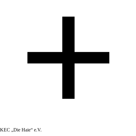
Der Olympiastützpunkt NRW/Rheinland ist Partner des Sportinternats.
KEC „Die Haie“ e.V.
Die Entwicklung, Förderung und Sicherung sportlicher