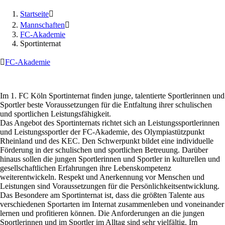
Startseite

Mannschaften

FC-Akademie
Sportinternat

FC-Akademie
Im 1. FC Köln Sportinternat finden junge, talentierte Sportlerinnen und
Sportler beste Voraussetzungen für die Entfaltung ihrer schulischen
und sportlichen Leistungsfähigkeit.
Das Angebot des Sportinternats richtet sich an Leistungssportlerinnen
und Leistungssportler der FC-Akademie, des Olympiastützpunkt
Rheinland und des KEC. Den Schwerpunkt bildet eine individuelle
Förderung in der schulischen und sportlichen Betreuung. Darüber
hinaus sollen die jungen Sportlerinnen und Sportler in kulturellen und
gesellschaftlichen Erfahrungen ihre Lebenskompetenz
weiterentwickeln. Respekt und Anerkennung vor Menschen und
Leistungen sind Voraussetzungen für die Persönlichkeitsentwicklung.
Das Besondere am Sportinternat ist, dass die größten Talente aus
verschiedenen Sportarten im Internat zusammenleben und voneinander
lernen und profitieren können. Die Anforderungen an die jungen
Sportlerinnen und im Sportler im Alltag sind sehr vielfältig. Im