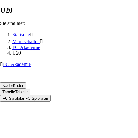
U20
Sie sind hier:
Startseite

Mannschaften

FC-Akademie
U20

FC-Akademie
Kader
Kader
Tabelle
Tabelle
FC-Spielplan
FC-Spielplan
KADER