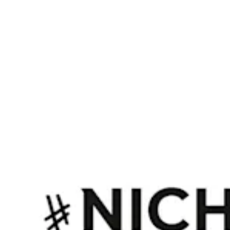
Teambetreuer
SPORTLICHE LEITUNG
Name
Position
Nicole Bender-Rummler
Direktorin Frauen- und Mädchenfußball
Theresa Merk
Leiterin Akademie weiblich