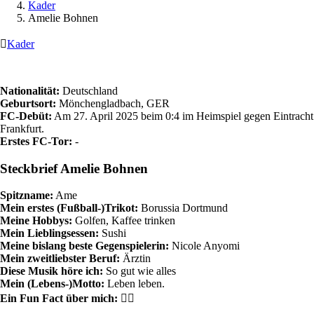
Kader
Amelie Bohnen

Kader
Nationalität:
Deutschland
Geburtsort:
Mönchengladbach, GER
FC-Debüt:
Am 27. April 2025 beim 0:4 im Heimspiel gegen Eintracht
Frankfurt.
Erstes FC-Tor:
-
Steckbrief Amelie Bohnen
Spitzname:
Ame
Mein erstes (Fußball-)Trikot:
Borussia Dortmund
Meine Hobbys:
Golfen, Kaffee trinken
Mein Lieblingsessen:
Sushi
Meine bislang beste Gegenspielerin:
Nicole Anyomi
Mein zweitliebster Beruf:
Ärztin
Diese Musik höre ich:
So gut wie alles
Mein (Lebens-)Motto:
Leben leben.
Ein Fun Fact über mich:
🤷‍♀️