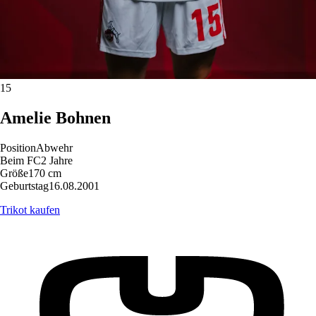
15
Amelie
Bohnen
Position
Abwehr
Beim FC
2 Jahre
Größe
170 cm
Geburtstag
16.08.2001
Trikot kaufen