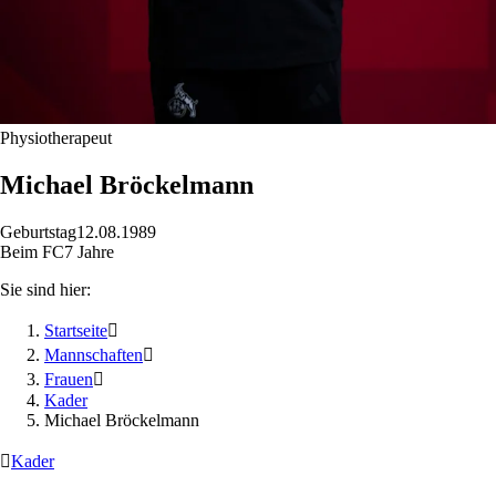
Physiotherapeut
Michael
Bröckelmann
Geburtstag
12.08.1989
Beim FC
7 Jahre
Sie sind hier:
Startseite

Mannschaften

Frauen

Kader
Michael Bröckelmann

Kader