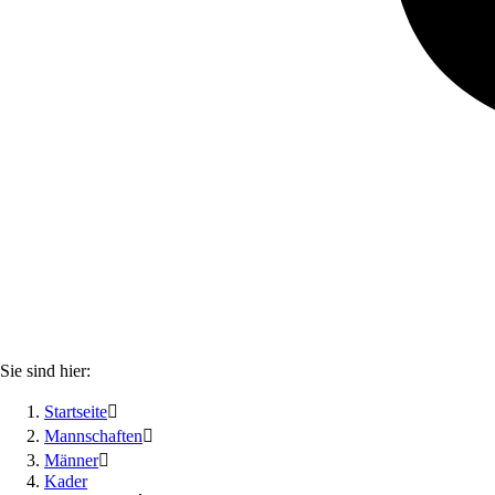
Sie sind hier:
Startseite

Mannschaften

Männer

Kader