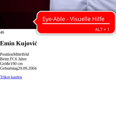
46
Emin
Kujović
Position
Mittelfeld
Beim FC
6 Jahre
Größe
190 cm
Geburtstag
29.09.2004
Trikot kaufen