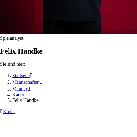
Spielanalyst
Felix
Handke
Sie sind hier:
Startseite

Mannschaften

Männer

Kader
Felix Handke

Kader