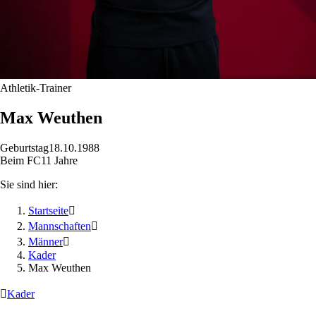
Athletik-Trainer
Max
Weuthen
Geburtstag
18.10.1988
Beim FC
11 Jahre
Sie sind hier:
Startseite

Mannschaften

Männer

Kader
Max Weuthen

Kader