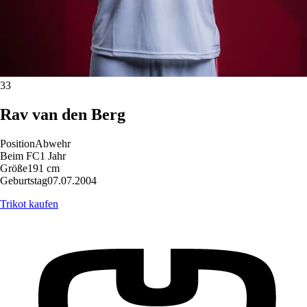
33
Rav
van den Berg
Position
Abwehr
Beim FC
1 Jahr
Größe
191 cm
Geburtstag
07.07.2004
Trikot kaufen