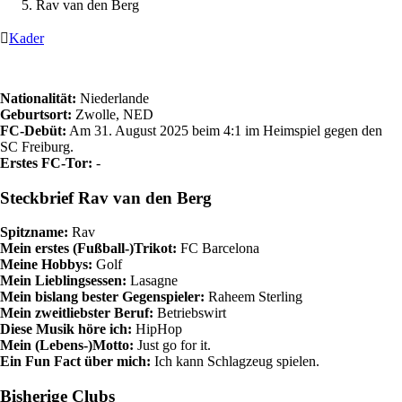
Rav van den Berg

Kader
Nationalität:
Niederlande
Geburtsort:
Zwolle, NED
FC-Debüt:
Am 31. August 2025 beim 4:1 im Heimspiel gegen den
SC Freiburg.
Erstes FC-Tor:
-
Steckbrief Rav van den Berg
Spitzname:
Rav
Mein erstes (Fußball-)Trikot:
FC Barcelona
Meine Hobbys:
Golf
Mein Lieblingsessen:
Lasagne
Mein bislang bester Gegenspieler:
Raheem Sterling
Mein zweitliebster Beruf:
Betriebswirt
Diese Musik höre ich:
HipHop
Mein (Lebens-)Motto:
Just go for it.
Ein Fun Fact über mich:
Ich kann Schlagzeug spielen.
Bisherige Clubs