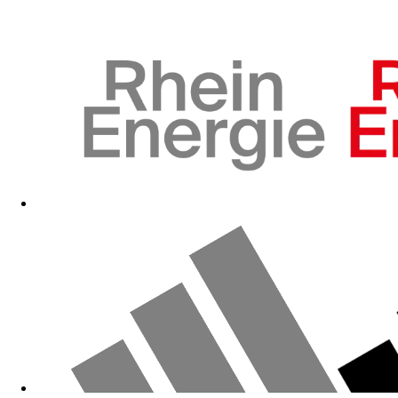
Davie Selke (35 Spiele/10 Tore für den FC, 53/14 für Leipzig)