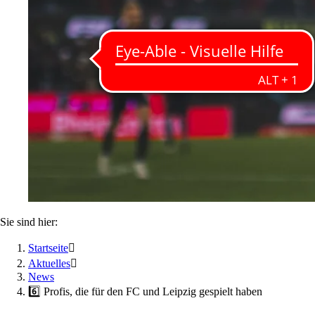
Sie sind hier:
Startseite

Aktuelles

News
6️⃣ Profis, die für den FC und Leipzig gespielt haben