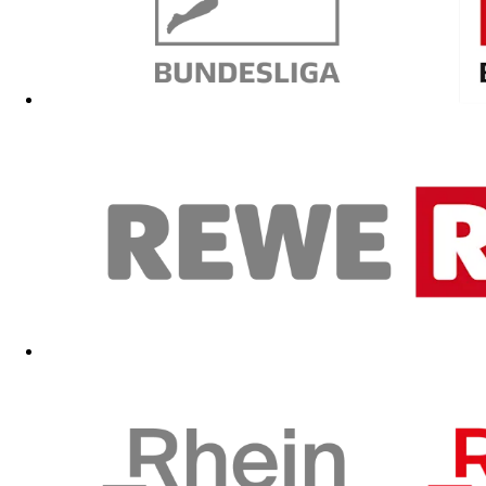
Mergim Mavraj (46 Spiele/0 Tore für den FC, 40/2 für Darmstad