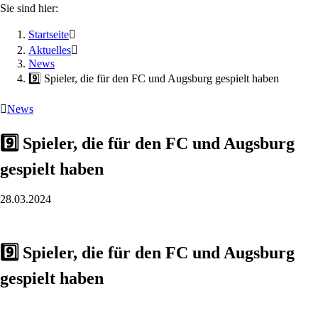
Sie sind hier:
Startseite

Aktuelles

News
9️⃣ Spieler, die für den FC und Augsburg gespielt haben

News
9️⃣ Spieler, die für den FC und Augsburg
gespielt haben
28.03.2024
9️⃣ Spieler, die für den FC und Augsburg
gespielt haben