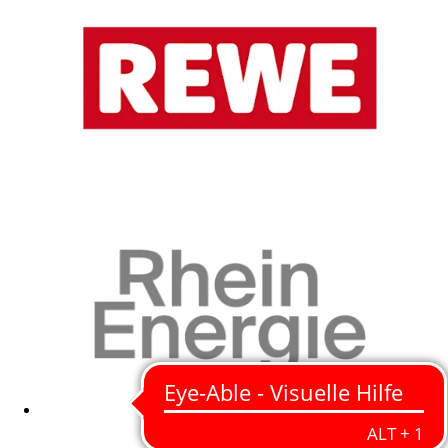
Zum Fanshop