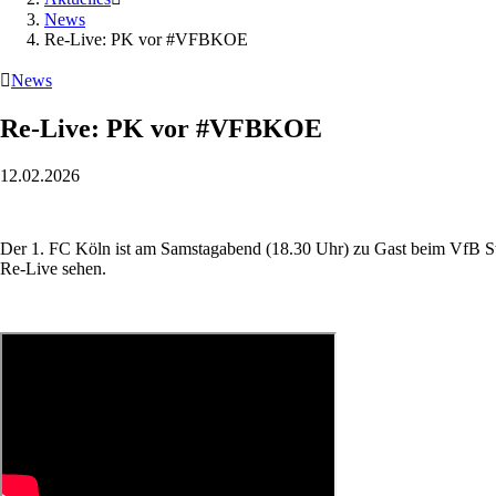
News
Re-Live: PK vor #VFBKOE

News
Re-Live: PK vor #VFBKOE
12.02.2026
Der 1. FC Köln ist am Samstagabend (18.30 Uhr) zu Gast beim VfB Stu
Re-Live sehen.