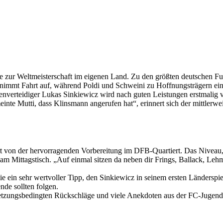
e zur Weltmeisterschaft im eigenen Land. Zu den größten deutschen Fuß
nimmt Fahrt auf, während Poldi und Schweini zu Hoffnungsträgern ei
enverteidiger Lukas Sinkiewicz wird nach guten Leistungen erstmalig
nte Mutti, dass Klinsmann angerufen hat“, erinnert sich der mittlerwe
ert von der hervorragenden Vorbereitung im DFB-Quartiert. Das Niveau
ittagstisch. „Auf einmal sitzen da neben dir Frings, Ballack, Lehman
ein sehr wertvoller Tipp, den Sinkiewicz in seinem ersten Länderspiel
nde sollten folgen.
letzungsbedingten Rückschläge und viele Anekdoten aus der FC-Jugend m