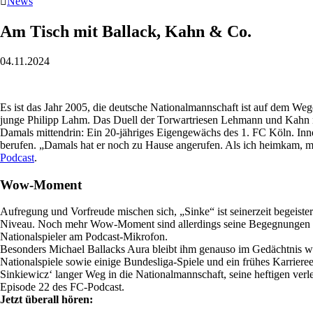

News
Am Tisch mit Ballack, Kahn & Co.
04.11.2024
Es ist das Jahr 2005, die deutsche Nationalmannschaft ist auf dem Weg
junge Philipp Lahm. Das Duell der Torwartriesen Lehmann und Kahn 
Damals mittendrin: Ein 20-jähriges Eigengewächs des 1. FC Köln. Inn
berufen. „Damals hat er noch zu Hause angerufen. Als ich heimkam, mei
Podcast
.
Wow-Moment
Aufregung und Vorfreude mischen sich, „Sinke“ ist seinerzeit begeist
Niveau. Noch mehr Wow-Moment sind allerdings seine Begegnungen am M
Nationalspieler am Podcast-Mikrofon.
Besonders Michael Ballacks Aura bleibt ihm genauso im Gedächtnis wie 
Nationalspiele sowie einige Bundesliga-Spiele und ein frühes Karrieree
Sinkiewicz‘ langer Weg in die Nationalmannschaft, seine heftigen ver
Episode 22 des FC-Podcast.
Jetzt überall hören: