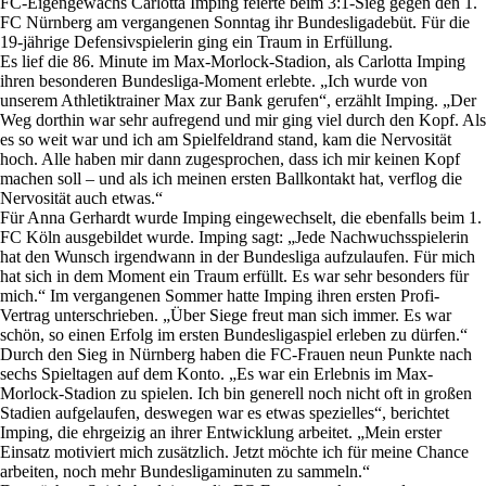
FC-Eigengewächs Carlotta Imping feierte beim 3:1-Sieg gegen den 1.
FC Nürnberg am vergangenen Sonntag ihr Bundesligadebüt. Für die
19-jährige Defensivspielerin ging ein Traum in Erfüllung.
Es lief die 86. Minute im Max-Morlock-Stadion, als Carlotta Imping
ihren besonderen Bundesliga-Moment erlebte. „Ich wurde von
unserem Athletiktrainer Max zur Bank gerufen“, erzählt Imping. „Der
Weg dorthin war sehr aufregend und mir ging viel durch den Kopf. Als
es so weit war und ich am Spielfeldrand stand, kam die Nervosität
hoch. Alle haben mir dann zugesprochen, dass ich mir keinen Kopf
machen soll – und als ich meinen ersten Ballkontakt hat, verflog die
Nervosität auch etwas.“
Für Anna Gerhardt wurde Imping eingewechselt, die ebenfalls beim 1.
FC Köln ausgebildet wurde. Imping sagt: „Jede Nachwuchsspielerin
hat den Wunsch irgendwann in der Bundesliga aufzulaufen. Für mich
hat sich in dem Moment ein Traum erfüllt. Es war sehr besonders für
mich.“ Im vergangenen Sommer hatte Imping ihren ersten Profi-
Vertrag unterschrieben. „Über Siege freut man sich immer. Es war
schön, so einen Erfolg im ersten Bundesligaspiel erleben zu dürfen.“
Durch den Sieg in Nürnberg haben die FC-Frauen neun Punkte nach
sechs Spieltagen auf dem Konto. „Es war ein Erlebnis im Max-
Morlock-Stadion zu spielen. Ich bin generell noch nicht oft in großen
Stadien aufgelaufen, deswegen war es etwas spezielles“, berichtet
Imping, die ehrgeizig an ihrer Entwicklung arbeitet. „Mein erster
Einsatz motiviert mich zusätzlich. Jetzt möchte ich für meine Chance
arbeiten, noch mehr Bundesligaminuten zu sammeln.“