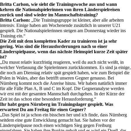
Britta Carlson, wie sieht die Trainingswoche aus und wann
kehren die Nationalspielerinnen von ihren Länderspielreisen
zurück und sind wieder im Mannschaftstraining?
Britta Carlson:
„Die Trainingsgruppe ist kleiner, aber alle arbeiten
intensiv. Einige haben am Wochenende zusätzlich in unserer U21
gespielt. Die Nationalspielerinnen steigen am Donnerstag wieder ins
Training ein.“
Die Zeit mit dem kompletten Kader zu trainieren ist ja sehr
gering. Was sind die Herausforderungen nach so einer
Länderspielpause, wenn das nächste Heimspiel kurze Zeit später
ist?
„Du musst relativ kurzfristig reagieren, weil du auch nicht weißt, in
welcher Verfassung die Spielerinnen zurückkommen. Es sind ja einige,
die noch am Dienstag relativ spät gespielt haben, wie zum Beispiel die
Polen in Wales, aber das betrifft unseren Gegner genauso. Bei
Nürnberg kommt noch die Anreise hinzu. Wir haben natürlich immer
für alle Fälle Plan A, B und C im Kopf. Die Gegneranalyse werden
wir erst mit der gesamten Mannschaft durchgehen. In der Kürze der
Zeit ist das schon eine besondere Herausforderung.“
Ihr habt gegen Nürnberg im Trainingslager gespielt. Was
erwartest Du am Freitag für einen Gegner?
„Das Spiel ist ja schon ein bisschen her und ich finde, dass Nürnberg
seitdem eine gute Entwicklung gemacht hat. Sie haben vor der
Länderspielpause noch einen wichtigen Sieg gegen Freiburg
eingefahren. Sie haben ihre Punkte geholt und es wird ein Duell, das