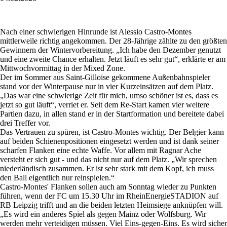
Nach einer schwierigen Hinrunde ist Alessio Castro-Montes
mittlerweile richtig angekommen. Der 28-Jährige zählte zu den größten
Gewinnern der Wintervorbereitung. „Ich habe den Dezember genutzt
und eine zweite Chance erhalten. Jetzt läuft es sehr gut“, erklärte er am
Mittwochvormittag in der Mixed Zone.
Der im Sommer aus Saint-Gilloise gekommene Außenbahnspieler
stand vor der Winterpause nur in vier Kurzeinsätzen auf dem Platz.
„Das war eine schwierige Zeit für mich, umso schöner ist es, dass es
jetzt so gut läuft“, verriet er. Seit dem Re-Start kamen vier weitere
Partien dazu, in allen stand er in der Startformation und bereitete dabei
drei Treffer vor.
Das Vertrauen zu spüren, ist Castro-Montes wichtig. Der Belgier kann
auf beiden Schienenpositionen eingesetzt werden und ist dank seiner
scharfen Flanken eine echte Waffe. Vor allem mit Ragnar Ache
versteht er sich gut - und das nicht nur auf dem Platz. „Wir sprechen
niederländisch zusammen. Er ist sehr stark mit dem Kopf, ich muss
den Ball eigentlich nur reinspielen.“
Castro-Montes'
Flanken sollen auch am Sonntag wieder zu Punkten
führen, wenn der FC um 15.30 Uhr im RheinEnergieSTADION auf
RB Leipzig trifft und an die beiden letzten Heimsiege anknüpfen will.
„Es wird ein anderes Spiel als gegen Mainz oder Wolfsburg. Wir
werden mehr verteidigen müssen. Viel Eins-gegen-Eins. Es wird sicher