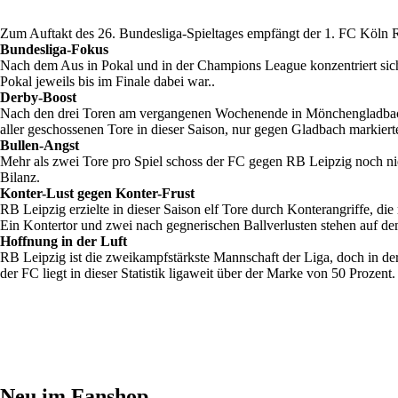
Zum Auftakt des 26. Bundesliga-Spieltages empfängt der 1. FC Köl
Bundesliga-Fokus
Nach dem Aus in Pokal und in der Champions League konzentriert sich 
Pokal jeweils bis im Finale dabei war..
Derby-Boost
Nach den drei Toren am vergangenen Wochenende in Mönchengladbach erz
aller geschossenen Tore in dieser Saison, nur gegen Gladbach markiert
Bullen-Angst
Mehr als zwei Tore pro Spiel schoss der FC gegen RB Leipzig noch nie.
Bilanz.
Konter-Lust gegen Konter-Frust
RB Leipzig erzielte in dieser Saison elf Tore durch Konterangriffe, die
Ein Kontertor und zwei nach gegnerischen Ballverlusten stehen auf d
Hoffnung in der Luft
RB Leipzig ist die zweikampfstärkste Mannschaft der Liga, doch in der
der FC liegt in dieser Statistik ligaweit über der Marke von 50 Prozent.
Neu im Fanshop