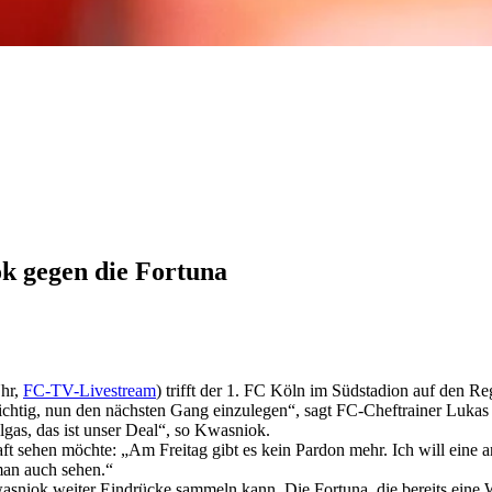
k gegen die Fortuna
Uhr,
FC-TV-Livestream
) trifft der 1. FC Köln im Südstadion auf den Re
 wichtig, nun den nächsten Gang einzulegen“, sagt FC-Cheftrainer Lu
lgas, das ist unser Deal“, so Kwasniok.
t sehen möchte: „Am Freitag gibt es kein Pardon mehr. Ich will eine a
man auch sehen.“
niok weiter Eindrücke sammeln kann. Die Fortuna, die bereits eine Woch