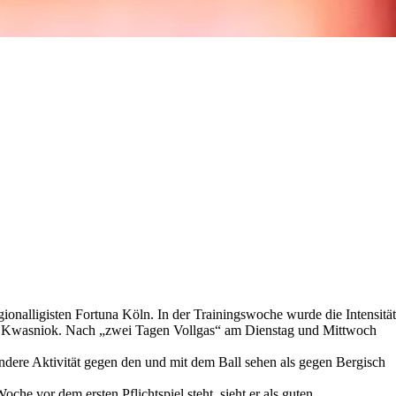
gionalligisten Fortuna Köln. In der Trainingswoche wurde die Intensität
kas Kwasniok. Nach „zwei Tagen Vollgas“ am Dienstag und Mittwoch
ndere Aktivität gegen den und mit dem Ball sehen als gegen Bergisch
e vor dem ersten Pflichtspiel steht, sieht er als guten