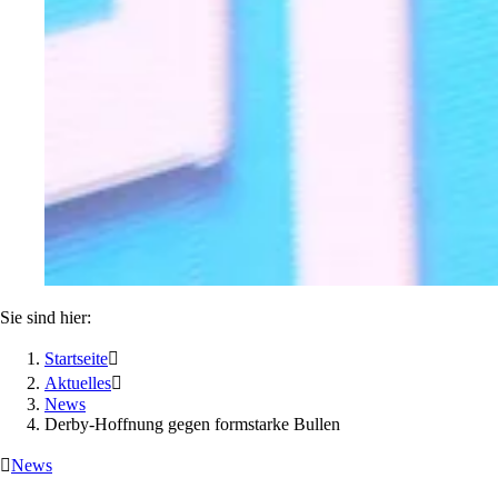
Sie sind hier:
Startseite

Aktuelles

News
Derby-Hoffnung gegen formstarke Bullen

News