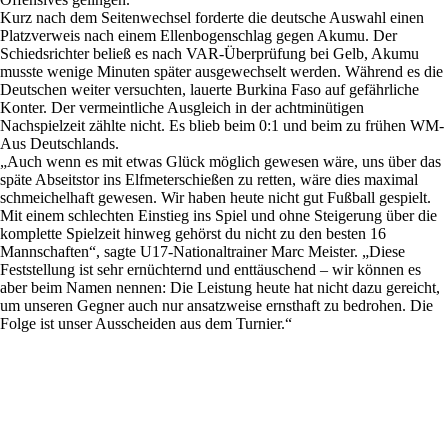
Kurz nach dem Seitenwechsel forderte die deutsche Auswahl einen
Platzverweis nach einem Ellenbogenschlag gegen Akumu. Der
Schiedsrichter beließ es nach VAR-Überprüfung bei Gelb, Akumu
musste wenige Minuten später ausgewechselt werden. Während es die
Deutschen weiter versuchten, lauerte Burkina Faso auf gefährliche
Konter. Der vermeintliche Ausgleich in der achtminütigen
Nachspielzeit zählte nicht. Es blieb beim 0:1 und beim zu frühen WM-
Aus Deutschlands.
„Auch wenn es mit etwas Glück möglich gewesen wäre, uns über das
späte Abseitstor ins Elfmeterschießen zu retten, wäre dies maximal
schmeichelhaft gewesen. Wir haben heute nicht gut Fußball gespielt.
Mit einem schlechten Einstieg ins Spiel und ohne Steigerung über die
komplette Spielzeit hinweg gehörst du nicht zu den besten 16
Mannschaften“, sagte U17-Nationaltrainer Marc Meister. „Diese
Feststellung ist sehr ernüchternd und enttäuschend – wir können es
aber beim Namen nennen: Die Leistung heute hat nicht dazu gereicht,
um unseren Gegner auch nur ansatzweise ernsthaft zu bedrohen. Die
Folge ist unser Ausscheiden aus dem Turnier.“