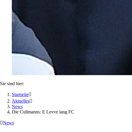
Sie sind hier:
Startseite

Aktuelles

News
Die Cullmanns: E Levve lang FC

News