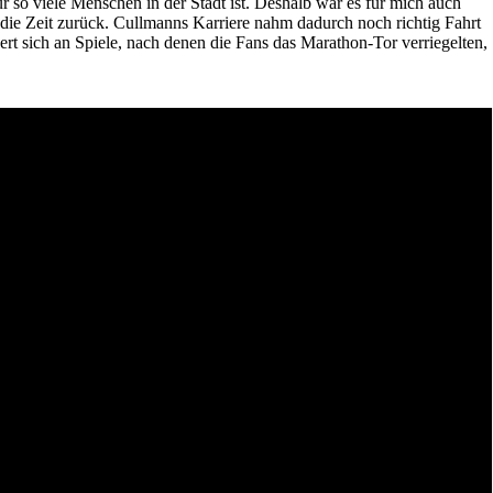
ür so viele Menschen in der Stadt ist. Deshalb war es für mich auch
uf die Zeit zurück. Cullmanns Karriere nahm dadurch noch richtig Fahrt
ert sich an Spiele, nach denen die Fans das Marathon-Tor verriegelten,