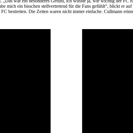
ft. „Das war ein besonderes Gefühl, ich wusste ja, wie wichtig der FC f
e mich ein bisschen stell­vertretend für die Fans gefühlt“, blickt er a
n FC bestreiten. Die Zeiten waren nicht immer einfache. Cullmann erinn