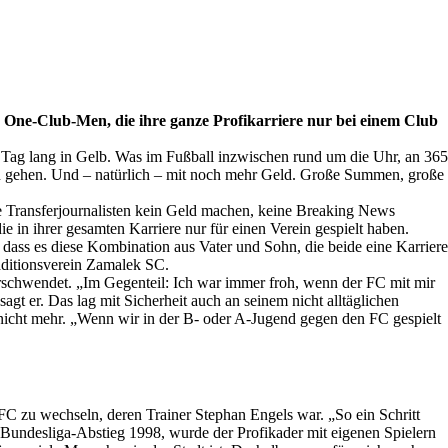
 One-Club-Men, die ihre ganze Profikarriere nur bei einem Club
n Tag lang in Gelb. Was im Fußball inzwischen rund um die Uhr, an 365
atten gehen. Und – natürlich – mit noch mehr Geld. Große Summen, große
 Transfer­journalisten kein Geld machen, keine Breaking News
e in ihrer gesamten Karriere nur für einen Verein gespielt haben.
dass es diese Kombination aus Vater und Sohn, die beide eine Karriere
ditions­verein Zamalek SC.
rschwendet. „Im Gegenteil: Ich war immer froh, wenn der FC mit mir
agt er. Das lag mit Sicherheit auch an seinem nicht alltäglichen
t nicht mehr. „Wenn wir in der B- oder A-Jugend gegen den FC gespielt
 FC zu wechseln, deren Trainer Stephan Engels war. „So ein Schritt
 Bundesliga-Abstieg 1998, wurde der Profikader mit eigenen Spielern