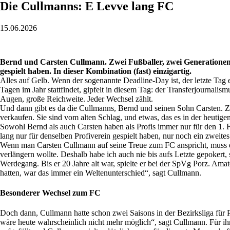
Die Cullmanns: E Levve lang FC
15.06.2026
Bernd und Carsten Cullmann. Zwei Fußballer, zwei Generationen,
gespielt haben. In ­dieser Kombination (fast) einzigartig.
Alles auf Gelb. Wenn der sogenannte Deadline-Day ist, der letzte Tag
Tagen im Jahr stattfindet, gipfelt in diesem Tag: der Transferjournali
Augen, große Reichweite. Jeder Wechsel zählt.
Und dann gibt es da die Cullmanns, Bernd und seinen Sohn Carsten. Zw
verkaufen. Sie sind vom alten Schlag, und etwas, das es in der heutige
Sowohl Bernd als auch Carsten haben als Profis immer nur für den 1. F
lang nur für denselben Profiverein gespielt haben, nur noch ein zwei
Wenn man Carsten Cullmann auf seine Treue zum FC anspricht, muss e
verlängern wollte. Deshalb habe ich auch nie bis aufs Letzte gepokert, 
Werdegang. Bis er 20 Jahre alt war, spielte er bei der SpVg Porz. Ama
hatten, war das immer ein Weltenunterschied“, sagt Cullmann.
Besonderer Wechsel zum FC
Doch dann, Cullmann hatte schon zwei Saisons in der Bezirksliga für P
wäre heute wahrscheinlich nicht mehr möglich“, sagt Cullmann. Für ih