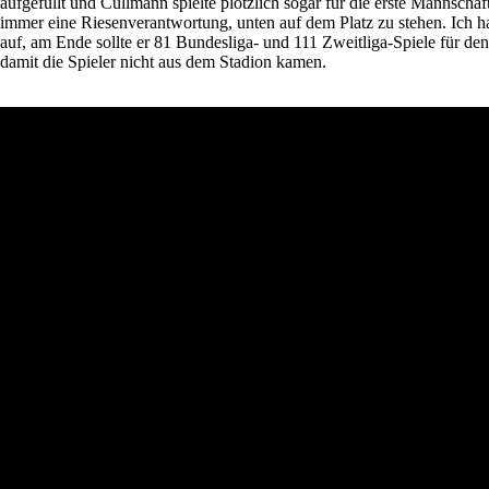
aufgefüllt und Cullmann spielte plötzlich sogar für die erste Mannscha
immer eine Riesenverantwortung, unten auf dem Platz zu stehen. Ich hab
auf, am Ende sollte er 81 Bundesliga- und 111 Zweitliga-Spiele für de
damit die Spieler nicht aus dem Stadion kamen.