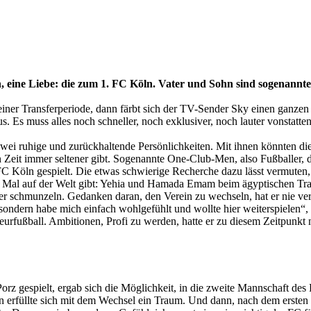
 eine Liebe: die zum 1. FC Köln. Vater und Sohn sind sogenannte
 einer Transferperiode, dann färbt sich der TV-Sender Sky einen ganze
smus. Es muss alles noch schneller, noch exklusiver, noch lauter vonst
ei ruhige und zurückhaltende Persönlichkeiten. Mit ihnen könnten die
n Zeit immer seltener gibt. Sogenannte One-Club-Men, also Fußballer, di
C Köln gespielt. Die etwas schwierige Recherche dazu lässt vermuten, 
tes Mal auf der Welt gibt: Yehia und Hamada Emam beim ägyptischen Tra
r schmunzeln. Gedanken daran, den Verein zu wechseln, hat er nie ve
sondern habe mich einfach wohlgefühlt und wollte hier weiterspielen“, s
teurfußball. Ambitionen, Profi zu werden, hatte er zu diesem Zeitpunk
orz gespielt, ergab sich die Möglichkeit, in die zweite Mannschaft des
n erfüllte sich mit dem Wechsel ein Traum. Und dann, nach dem ersten