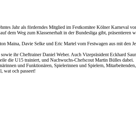
zehntes Jahr als förderndes Mitglied im Festkomitee Kölner Karneval 
f dem Weg zum Klassenerhalt in der Bundesliga gibt, präsentieren wi
on Maina, Davie Selke und Eric Martel vom Festwagen aus mit den Jeck
owie ihr Cheftrainer Daniel Weber. Auch Vizepräsident Eckhard Saure
ile die U15 trainiert, und Nachwuchs-Chefscout Martin Bülles dabei.
innen und Funktionären, Spielerinnen und Spielern, Mitarbeitenden, P
l, wat och passeet!