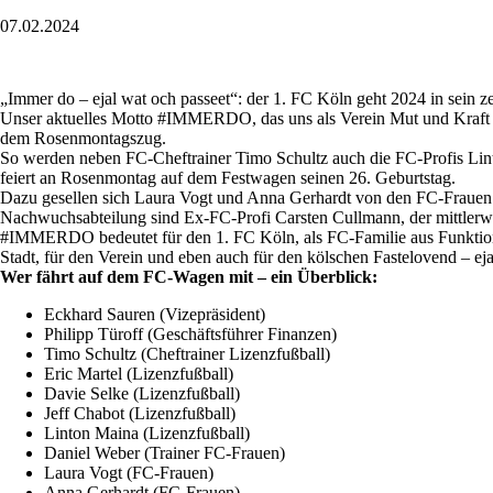
07.02.2024
„Immer do – ejal wat och passeet“: der 1. FC Köln geht 2024 in sein 
Unser aktuelles Motto #IMMERDO, das uns als Verein Mut und Kraft au
dem Rosenmontagszug.
So werden neben FC-Cheftrainer Timo Schultz auch die FC-Profis Lint
feiert an Rosenmontag auf dem Festwagen seinen 26. Geburtstag.
Dazu gesellen sich Laura Vogt und Anna Gerhardt von den FC-Frauen s
Nachwuchsabteilung sind Ex-FC-Profi Carsten Cullmann, der mittlerwe
#IMMERDO bedeutet für den 1. FC Köln, als FC-Familie aus Funktionär
Stadt, für den Verein und eben auch für den kölschen Fastelovend – eja
Wer fährt auf dem FC-Wagen mit – ein Überblick:
Eckhard Sauren (Vizepräsident)
Philipp Türoff (Geschäftsführer Finanzen)
Timo Schultz (Cheftrainer Lizenzfußball)
Eric Martel (Lizenzfußball)
Davie Selke (Lizenzfußball)
Jeff Chabot (Lizenzfußball)
Linton Maina (Lizenzfußball)
Daniel Weber (Trainer FC-Frauen)
Laura Vogt (FC-Frauen)
Anna Gerhardt (FC-Frauen)