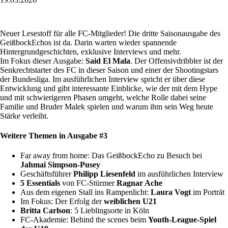
Neuer Lesestoff für alle FC-Mitglieder! Die dritte Saisonausgabe des
GeißbockEchos ist da. Darin warten wieder spannende
Hintergrundgeschichten, exklusive Interviews und mehr.
Im Fokus dieser Ausgabe:
Said El Mala
. Der Offensivdribbler ist der
Senkrechtstarter des FC in dieser Saison und einer der Shootingstars
der Bundesliga. Im ausführlichen Interview spricht er über diese
Entwicklung und gibt interessante Einblicke, wie der mit dem Hype
und mit schwierigeren Phasen umgeht, welche Rolle dabei seine
Familie und Bruder Malek spielen und warum ihm sein Weg heute
Stärke verleiht.
Weitere Themen in Ausgabe #3
Far away from home: Das GeißbockEcho zu Besuch bei
Jahmai Simpson-Pusey
Geschäftsführer
Philipp Liesenfeld
im ausführlichen Interview
5 Essentials
von FC-Stürmer
Ragnar Ache
Aus dem eigenen Stall ins Rampenlicht:
Laura Vogt
im Porträt
Im Fokus: Der Erfolg der
weiblichen U21
Britta Carlson
: 5 Lieblingsorte in Köln
FC-Akademie: Behind the scenes beim
Youth-League-Spiel