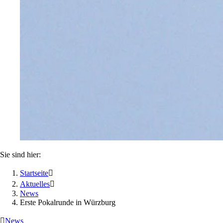
Sie sind hier:
Startseite

Aktuelles

News
Erste Pokalrunde in Würzburg

News