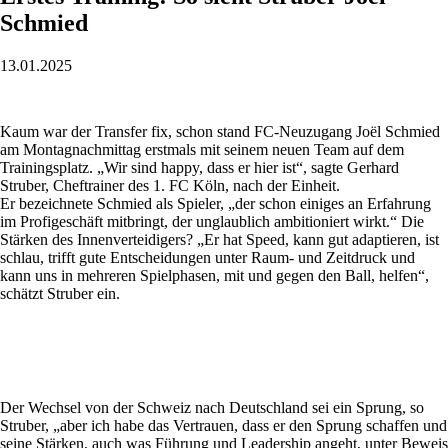
Schmied
13.01.2025
Kaum war der Transfer fix, schon stand FC-Neuzugang Joël Schmied
am Montagnachmittag erstmals mit seinem neuen Team auf dem
Trainingsplatz. „Wir sind happy, dass er hier ist“, sagte Gerhard
Struber, Cheftrainer des 1. FC Köln, nach der Einheit.
Er bezeichnete Schmied als Spieler, „der schon einiges an Erfahrung
im Profigeschäft mitbringt, der unglaublich ambitioniert wirkt.“ Die
Stärken des Innenverteidigers? „Er hat Speed, kann gut adaptieren, ist
schlau, trifft gute Entscheidungen unter Raum- und Zeitdruck und
kann uns in mehreren Spielphasen, mit und gegen den Ball, helfen“,
schätzt Struber ein.
Der Wechsel von der Schweiz nach Deutschland sei ein Sprung, so
Struber, „aber ich habe das Vertrauen, dass er den Sprung schaffen und
seine Stärken, auch was Führung und Leadership angeht, unter Beweis