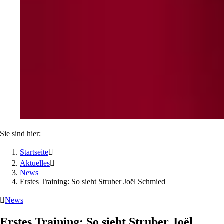
Sie sind hier:
Startseite

Aktuelles

News
Erstes Training: So sieht Struber Joël Schmied

News
Erstes Training: So sieht Struber Joël