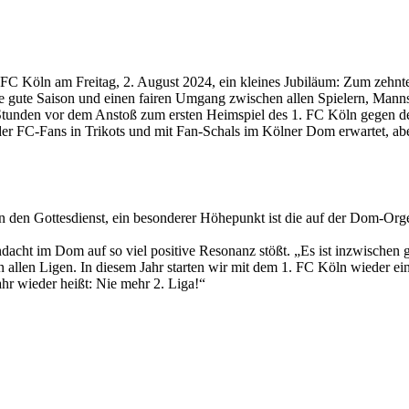
FC Köln am Freitag, 2. August 2024, ein kleines Jubiläum: Zum zehnte
gute Saison und einen fairen Umgang zwischen allen Spielern, Mannsch
b Stunden vor dem Anstoß zum ersten Heimspiel des 1. FC Köln gegen 
C-Fans in Trikots und mit Fan-Schals im Kölner Dom erwartet, aber 
ten den Gottesdienst, ein besonderer Höhepunkt ist die auf der Dom-
ndacht im Dom auf so viel positive Resonanz stößt. „Es ist inzwischen
n allen Ligen. In diesem Jahr starten wir mit dem 1. FC Köln wieder ein
hr wieder heißt: Nie mehr 2. Liga!“