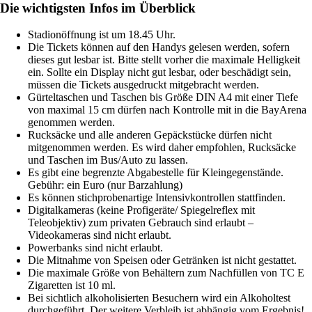
Die wichtigsten Infos im Überblick
Stadionöffnung ist um 18.45 Uhr.
Die Tickets können auf den Handys gelesen werden, sofern
dieses gut lesbar ist. Bitte stellt vorher die maximale Helligkeit
ein. Sollte ein Display nicht gut lesbar, oder beschädigt sein,
müssen die Tickets ausgedruckt mitgebracht werden.
Gürteltaschen und Taschen bis Größe DIN A4 mit einer Tiefe
von maximal 15 cm dürfen nach Kontrolle mit in die BayArena
genommen werden.
Rucksäcke und alle anderen Gepäckstücke dürfen nicht
mitgenommen werden. Es wird daher empfohlen, Rucksäcke
und Taschen im Bus/Auto zu lassen.
Es gibt eine begrenzte Abgabestelle für Kleingegenstände.
Gebühr: ein Euro (nur Barzahlung)
Es können stichprobenartige Intensivkontrollen stattfinden.
Digitalkameras (keine Profigeräte/ Spiegelreflex mit
Teleobjektiv) zum privaten Gebrauch sind erlaubt –
Videokameras sind nicht erlaubt.
Powerbanks sind nicht erlaubt.
Die Mitnahme von Speisen oder Getränken ist nicht gestattet.
Die maximale Größe von Behältern zum Nachfüllen von TC E
Zigaretten ist 10 ml.
Bei sichtlich alkoholisierten Besuchern wird ein Alkoholtest
durchgeführt. Der weitere Verbleib ist abhängig vom Ergebnis!