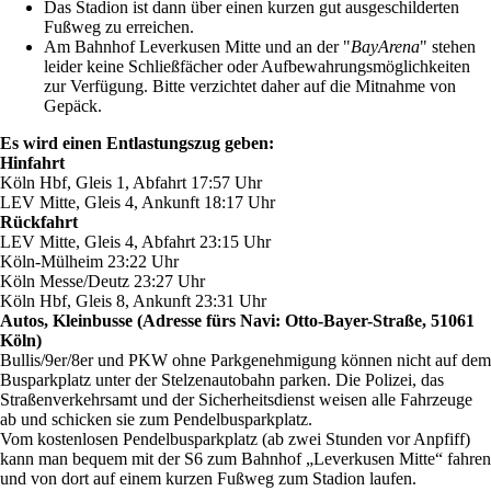
Das Stadion ist dann über einen kurzen gut ausgeschilderten
Fußweg zu erreichen.
Am Bahnhof Leverkusen Mitte und an der "
BayArena
" stehen
leider keine Schließfächer oder Aufbewahrungsmöglichkeiten
zur Verfügung. Bitte verzichtet daher auf die Mitnahme von
Gepäck.
Es wird einen Entlastungszug geben:
Hinfahrt
Köln Hbf, Gleis 1, Abfahrt 17:57 Uhr
LEV Mitte, Gleis 4, Ankunft 18:17 Uhr
Rückfahrt
LEV Mitte, Gleis 4, Abfahrt 23:15 Uhr
Köln-Mülheim 23:22 Uhr
Köln Messe/Deutz 23:27 Uhr
Köln Hbf, Gleis 8, Ankunft 23:31 Uhr
Autos, Kleinbusse (Adresse fürs Navi: Otto-Bayer-Straße, 51061
Köln)
Bullis/9er/8er und PKW ohne Parkgenehmigung können nicht auf dem
Busparkplatz unter der Stelzenautobahn parken. Die Polizei, das
Straßenverkehrsamt und der Sicherheitsdienst weisen alle Fahrzeuge
ab und schicken sie zum Pendelbusparkplatz.
Vom kostenlosen Pendelbusparkplatz (ab zwei Stunden vor Anpfiff)
kann man bequem mit der S6 zum Bahnhof „Leverkusen Mitte“ fahren
und von dort auf einem kurzen Fußweg zum Stadion laufen.