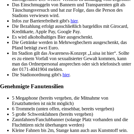
Das Einschmuggeln von Bannern und Transparenten gilt als
Täuschungsversuch und hat zur Folge, dass die Person des
Stadions verwiesen wird.
Infos zur Barrierefreiheit gibt's
hier
.
Die Bezahlung erfolgt ausschließlich bargeldlos mit Girocard,
Kreditkarte, Apple Pay, Google Pay.
Es wird alkoholhaltiges Bier ausgeschenkt.
Die Getränke werden in Mehrwegbechern ausgeschenkt, das
Pfand beträgt zwei Euro.
Im Stadion gilt das Awareness-Konzept „Luisa ist hier“. Sollte
es zu einem Vorfall von sexualisierter Gewalt kommen, kann
man das Ordnerpersonal ansprechen oder sich telefonisch unter
der 0171-4041904 melden.
Die Stadionordnung gibt's
hier
.
Genehmigte Fanutensilien
5 Megaphone (bereits vergeben, die Mitnahme von
Ersatzbatterien ist nicht möglich)
6 Trommeln (unten offen, einsehbar, bereits vergeben)
5 große Schwenkfahnen (bereits vergeben)
Zaunfahnen/Fanclubbanner (solange Platz vorhanden und die
Fluchttüren nicht überhangen werden)
Kleine Fahnen bis 2m, Stange kann auch aus Kunststoff sein.