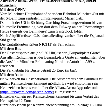
Adresse: Allianz Arena, Franz-Beckenbauer-Platz 5, 80939
München
Mit dem ÖPNV
Vom Münchner Hauptbahnhof oder dem Bahnhof München-Ost mit
der S-Bahn zum zentralen Umsteigepunkt Marienplatz.
Dann mit der U6 in Richtung Garching-Forschungszentrum bis zur
Haltestelle Fröttmaning, von dort dem Fußweg an der Fröttmaninger
Heide (jenseits der Bahngleise) zum Gästeblock folgen.
Nach Abpfiff müssen Gästefans allerdings zurück über die Esplanade
Süd gehen.
Die Eintrittskarten gelten
NICHT
als Fahrschein.
Mit dem Bus
Der Gästebusparkplatz (ab 9.30 Uhr) ist der „Busparkplatz Gäste“.
Aus allen Richtungen ist der Busparkplatz Gäste am einfachsten über
die Ausfahrt München-Fröttmaning Nord der Autobahn A99 zu
erreichen.
Die Parkgebühr für Busse beträgt 25 Euro (in bar).
Mit dem Auto
PKW parken im Gästeparkhaus. Die Ausfahrt aus dem Parkhaus ist
mittels Kennzeichenerkennung möglich. Es wird empfohlen sein
Kennzeichen bereits vorab über die Allianz Arena App oder online
(
https://fcbayern.com/parken/home
) zu registrieren.
Einzelparkschein per Kennzeichenerkennung bis zum Vortag des
Heimspiels: 12 Euro
Einzelparkschein per Kennzeichenerkennung am Spieltag: 15 Euro