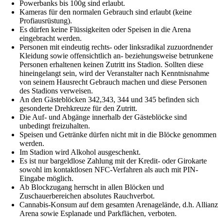
Powerbanks bis 100g sind erlaubt.
Kameras für den normalen Gebrauch sind erlaubt (keine
Profiausrüstung).
Es dürfen keine Flüssigkeiten oder Speisen in die Arena
eingebracht werden.
Personen mit eindeutig rechts- oder linksradikal zuzuordnender
Kleidung sowie offensichtlich an- beziehungsweise betrunkene
Personen erhaltenen keinen Zutritt ins Stadion. Sollten diese
hineingelangt sein, wird der Veranstalter nach Kenntnisnahme
von seinem Hausrecht Gebrauch machen und diese Personen
des Stadions verweisen.
An den Gästeblöcken 342,343, 344 und 345 befinden sich
gesonderte Drehkreuze für den Zutritt.
Die Auf- und Abgänge innerhalb der Gästeblöcke sind
unbedingt freizuhalten.
Speisen und Getränke dürfen nicht mit in die Blöcke genommen
werden.
Im Stadion wird Alkohol ausgeschenkt.
Es ist nur bargeldlose Zahlung mit der Kredit- oder Girokarte
sowohl im kontaktlosen NFC-Verfahren als auch mit PIN-
Eingabe möglich.
Ab Blockzugang herrscht in allen Blöcken und
Zuschauerbereichen absolutes Rauchverbot.
Cannabis-Konsum auf dem gesamten Arenagelände, d.h. Allianz
Arena sowie Esplanade und Parkflächen, verboten.