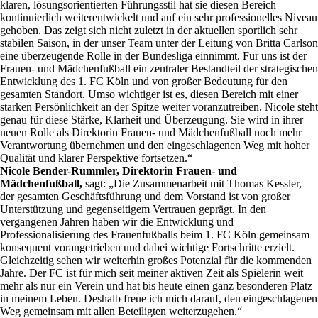
klaren, lösungsorientierten Führungsstil hat sie diesen Bereich
kontinuierlich weiterentwickelt und auf ein sehr professionelles Niveau
gehoben. Das zeigt sich nicht zuletzt in der aktuellen sportlich sehr
stabilen Saison, in der unser Team unter der Leitung von Britta Carlson
eine überzeugende Rolle in der Bundesliga einnimmt. Für uns ist der
Frauen- und Mädchenfußball ein zentraler Bestandteil der strategischen
Entwicklung des 1. FC Köln und von großer Bedeutung für den
gesamten Standort. Umso wichtiger ist es, diesen Bereich mit einer
starken Persönlichkeit an der Spitze weiter voranzutreiben. Nicole steht
genau für diese Stärke, Klarheit und Überzeugung. Sie wird in ihrer
neuen Rolle als Direktorin Frauen- und Mädchenfußball noch mehr
Verantwortung übernehmen und den eingeschlagenen Weg mit hoher
Qualität und klarer Perspektive fortsetzen.“
Nicole Bender-Rummler, Direktorin Frauen- und
Mädchenfußball,
sagt: „Die Zusammenarbeit mit Thomas Kessler,
der gesamten Geschäftsführung und dem Vorstand ist von großer
Unterstützung und gegenseitigem Vertrauen geprägt. In den
vergangenen Jahren haben wir die Entwicklung und
Professionalisierung des Frauenfußballs beim 1. FC Köln gemeinsam
konsequent vorangetrieben und dabei wichtige Fortschritte erzielt.
Gleichzeitig sehen wir weiterhin großes Potenzial für die kommenden
Jahre. Der FC ist für mich seit meiner aktiven Zeit als Spielerin weit
mehr als nur ein Verein und hat bis heute einen ganz besonderen Platz
in meinem Leben. Deshalb freue ich mich darauf, den eingeschlagenen
Weg gemeinsam mit allen Beteiligten weiterzugehen.“