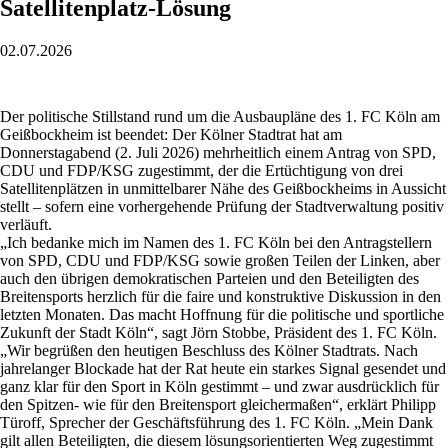
Satellitenplatz-Lösung
02.07.2026
Der politische Stillstand rund um die Ausbaupläne des 1. FC Köln am
Geißbockheim ist beendet: Der Kölner Stadtrat hat am
Donnerstagabend (2. Juli 2026) mehrheitlich einem Antrag von SPD,
CDU und FDP/KSG zugestimmt, der die Ertüchtigung von drei
Satellitenplätzen in unmittelbarer Nähe des Geißbockheims in Aussicht
stellt – sofern eine vorhergehende Prüfung der Stadtverwaltung positiv
verläuft.
„Ich bedanke mich im Namen des 1. FC Köln bei den Antragstellern
von SPD, CDU und FDP/KSG sowie großen Teilen der Linken, aber
auch den übrigen demokratischen Parteien und den Beteiligten des
Breitensports herzlich für die faire und konstruktive Diskussion in den
letzten Monaten. Das macht Hoffnung für die politische und sportliche
Zukunft der Stadt Köln“, sagt Jörn Stobbe, Präsident des 1. FC Köln.
„Wir begrüßen den heutigen Beschluss des Kölner Stadtrats. Nach
jahrelanger Blockade hat der Rat heute ein starkes Signal gesendet und
ganz klar für den Sport in Köln gestimmt – und zwar ausdrücklich für
den Spitzen- wie für den Breitensport gleichermaßen“, erklärt Philipp
Türoff, Sprecher der Geschäftsführung des 1. FC Köln. „Mein Dank
gilt allen Beteiligten, die diesem lösungsorientierten Weg zugestimmt