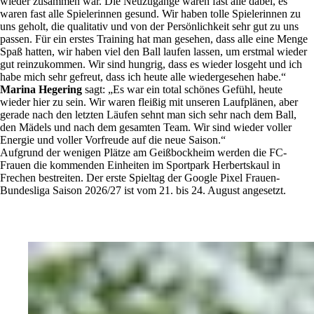
wieder zusammen war. Die Neuzugänge waren fast alle dabei, es
waren fast alle Spielerinnen gesund. Wir haben tolle Spielerinnen zu
uns geholt, die qualitativ und von der Persönlichkeit sehr gut zu uns
passen. Für ein erstes Training hat man gesehen, dass alle eine Menge
Spaß hatten, wir haben viel den Ball laufen lassen, um erstmal wieder
gut reinzukommen. Wir sind hungrig, dass es wieder losgeht und ich
habe mich sehr gefreut, dass ich heute alle wiedergesehen habe.“
Marina Hegering
sagt: „Es war ein total schönes Gefühl, heute
wieder hier zu sein. Wir waren fleißig mit unseren Laufplänen, aber
gerade nach den letzten Läufen sehnt man sich sehr nach dem Ball,
den Mädels und nach dem gesamten Team. Wir sind wieder voller
Energie und voller Vorfreude auf die neue Saison.“
Aufgrund der wenigen Plätze am Geißbockheim werden die FC-
Frauen die kommenden Einheiten im Sportpark Herbertskaul in
Frechen bestreiten. Der erste Spieltag der Google Pixel Frauen-
Bundesliga Saison 2026/27 ist vom 21. bis 24. August angesetzt.