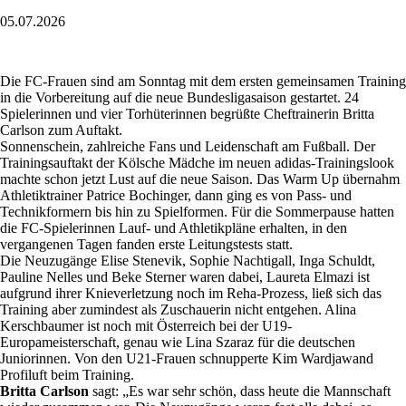
05.07.2026
Die FC-Frauen sind am Sonntag mit dem ersten gemeinsamen Training
in die Vorbereitung auf die neue Bundesligasaison gestartet. 24
Spielerinnen und vier Torhüterinnen begrüßte Cheftrainerin Britta
Carlson zum Auftakt.
Sonnenschein, zahlreiche Fans und Leidenschaft am Fußball. Der
Trainingsauftakt der Kölsche Mädche im neuen adidas-Trainingslook
machte schon jetzt Lust auf die neue Saison. Das Warm Up übernahm
Athletiktrainer Patrice Bochinger, dann ging es von Pass- und
Technikformern bis hin zu Spielformen. Für die Sommerpause hatten
die FC-Spielerinnen Lauf- und Athletikpläne erhalten, in den
vergangenen Tagen fanden erste Leitungstests statt.
Die Neuzugänge Elise Stenevik, Sophie Nachtigall, Inga Schuldt,
Pauline Nelles und Beke Sterner waren dabei, Laureta Elmazi ist
aufgrund ihrer Knieverletzung noch im Reha-Prozess, ließ sich das
Training aber zumindest als Zuschauerin nicht entgehen. Alina
Kerschbaumer ist noch mit Österreich bei der U19-
Europameisterschaft, genau wie Lina Szaraz für die deutschen
Juniorinnen. Von den U21-Frauen schnupperte Kim Wardjawand
Profiluft beim Training.
Britta Carlson
sagt: „Es war sehr schön, dass heute die Mannschaft