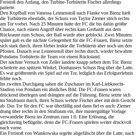
Freistoß den Anfang, den Turbine-Torhüterin Fischer allerdings
parierte.
Den Kopfball von Vanessa Leimenstoll nach Flanke von Bienz hielt
die Torhüterin ebenfalls, der Schuss von Taylor Ziemer strich rechts
am Tor vorbei. Nach 25 Minuten hatte der FC die bis dahin größte
Chance, nach einem Angriff über rechts kam Gerhardt aus dem
Rückraum zum Schuss, der Ball wurde aber geblockt. Zwei Minuten
später gab es die nächste Gelegenheit für die FC-Frauen, Bienz setzte
sich stark durch, ihren Heber lenkte die Torhüterin aber noch um den
Pfosten. Danach war Leimenstoll über rechts durch, wieder bewahrte
Potsdams Torhüterin ihr Team vor einem Rückstand.
Der nächste Versuch von Zeller landete knapp neben dem Tor. Bienz
scheiterte aus spitzem Winkel, Donhausers Schuss flog über die Latte.
Es war größtenteils ein Spiel auf ein Tor, lediglich das Erfolgserlebnis
fehlte noch.
Im zweiten Durchgang sahen die Zuschauer im Karl-Liebknecht-
Stadion von Potsdam ein ähnliches Bild. Die FC-Frauen waren
drückend überlegen und drängten auf die Führung. Bienz setzte sich
im Strafraum durch, ihren Schuss wehrte Fischer aber mit dem Gesicht
ab. Das Tor für den FC war überfällig und dann fiel es auch: Ziemer
drang über rechts in den Strafraum ein, ihre mustergültige Vorlage
verwandelte Bienz im Zentrum zum 1:0. Eine Erlösung, die
gleichzeitig beflügelte, denn die FC-Frauen spielten weiter druckvoll
nach vorne.
Ein Freistoß von Wiankowska segelte abgefälscht über die Latte, nach