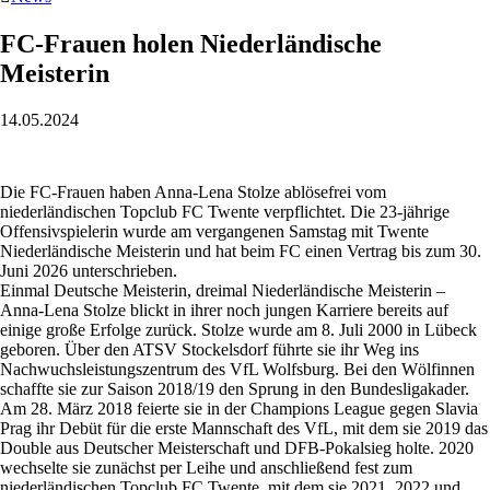
FC-Frauen holen Niederländische
Meisterin
14.05.2024
Die FC-Frauen haben Anna-Lena Stolze ablösefrei vom
niederländischen Topclub FC Twente verpflichtet. Die 23-jährige
Offensivspielerin wurde am vergangenen Samstag mit Twente
Niederländische Meisterin und hat beim FC einen Vertrag bis zum 30.
Juni 2026 unterschrieben.
Einmal Deutsche Meisterin, dreimal Niederländische Meisterin –
Anna-Lena Stolze blickt in ihrer noch jungen Karriere bereits auf
einige große Erfolge zurück. Stolze wurde am 8. Juli 2000 in Lübeck
geboren. Über den ATSV Stockelsdorf führte sie ihr Weg ins
Nachwuchsleistungszentrum des VfL Wolfsburg. Bei den Wölfinnen
schaffte sie zur Saison 2018/19 den Sprung in den Bundesligakader.
Am 28. März 2018 feierte sie in der Champions League gegen Slavia
Prag ihr Debüt für die erste Mannschaft des VfL, mit dem sie 2019 das
Double aus Deutscher Meisterschaft und DFB-Pokalsieg holte. 2020
wechselte sie zunächst per Leihe und anschließend fest zum
niederländischen Topclub FC Twente, mit dem sie 2021, 2022 und