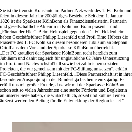
Sie ist die treueste Konstante im Partner-Netzwerk des 1. FC Köln und
feiert in diesem Jahr ihr 200-jähriges Bestehen: Seit dem 1. Januar
1826 ist die Sparkasse KölnBonn als Finanzdienstleisterin, Partnerin
und gesellschaftliche Akteurin in Köln und Bonn präsent – und
„Füreinander Hier“. Beim Heimspiel gegen den 1. FC Heidenheim
haben Geschäftsführer Philipp Liesenfeld und Profi Timo Hübers die
Präsente des 1. FC Köln zu diesem besonderen Jubiläum an Stephan
Ortolf aus dem Vorstand der Sparkasse KölnBonn überreicht.
„Der FC gratuliert der Sparkasse KölnBonn recht herzlich zum
Jubiläum und dankt zugleich für unglaubliche 62 Jahre Unterstützung
im Profi- und Nachwuchsfußball sowie bei zahlreichen sozialen
Projekten, die wir gemeinsam mit der FC-Stiftung umsetzen“, erklärt
FC-Geschäftsführer Philipp Liesenfeld. „Diese Partnerschaft ist in ihrer
besonderen Ausprägung in der Bundesliga bis heute einzigartig. Es
erfüllt uns mit großer Freude, dass wir mit der Sparkasse KölnBonn
schon seit so vielen Jahrzehnten eine starke Förderin und Begleiterin
an unserer Seite haben, die wirtschaftlich, sozial und kulturell einen
äußerst wertvollen Beitrag für die Entwicklung der Region leistet.“