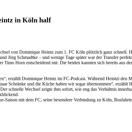
ntz in Köln half
Wechsel von Dominique Heintz zum 1. FC Köln plötzlich ganz schnell.
r und Jörg Schmadtke – und wenige Tage später war der Transfer perfekt
er Timo Horn entscheidend mit. Die beiden kannten sich bereits aus d
n“, erzählt Dominique Heintz im FC-Podcast. Während Heintzi den Medi
ar Schränke und die Küche haben wir sogar übernommen“, erzählt He
 Der schnelle Wechsel zeigte ihm sofort, wie eng das Verhältnis inner
kblickend.
ue-Saison mit dem FC, seine besondere Verbindung zu Köln, Busfahr