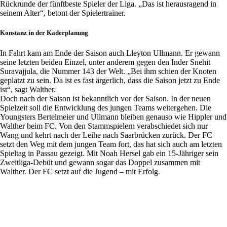
Rückrunde der fünftbeste Spieler der Liga. „Das ist herausragend in
seinem Alter“, betont der Spielertrainer.
Konstanz in der Kaderplanung
In Fahrt kam am Ende der Saison auch Lleyton Ullmann. Er gewann
seine letzten beiden Einzel, unter anderem gegen den Inder Snehit
Suravajjula, die Nummer 143 der Welt. „Bei ihm schien der Knoten
geplatzt zu sein. Da ist es fast ärgerlich, dass die Saison jetzt zu Ende
ist“, sagt Walther.
Doch nach der Saison ist bekanntlich vor der Saison. In der neuen
Spielzeit soll die Entwicklung des jungen Teams weitergehen. Die
Youngsters Bertelmeier und Ullmann bleiben genauso wie Hippler und
Walther beim FC. Von den Stammspielern verabschiedet sich nur
Wang und kehrt nach der Leihe nach Saarbrücken zurück. Der FC
setzt den Weg mit dem jungen Team fort, das hat sich auch am letzten
Spieltag in Passau gezeigt. Mit Noah Hersel gab ein 15-Jähriger sein
Zweitliga-Debüt und gewann sogar das Doppel zusammen mit
Tobias Hippler spielte seine vierte Saison für den FC -
Walther. Der FC setzt auf die Jugend – mit Erfolg.
und war in der Rückrunde der beste Spieler der 2.
Bundesliga.