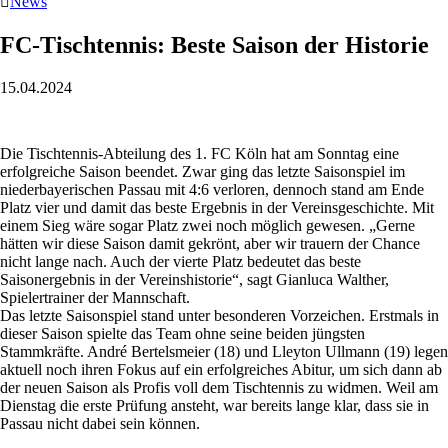

News
FC-Tischtennis: Beste Saison der Historie
15.04.2024
Die Tischtennis-Abteilung des 1. FC Köln hat am Sonntag eine
erfolgreiche Saison beendet. Zwar ging das letzte Saisonspiel im
niederbayerischen Passau mit 4:6 verloren, dennoch stand am Ende
Platz vier und damit das beste Ergebnis in der Vereinsgeschichte. Mit
einem Sieg wäre sogar Platz zwei noch möglich gewesen. „Gerne
hätten wir diese Saison damit gekrönt, aber wir trauern der Chance
nicht lange nach. Auch der vierte Platz bedeutet das beste
Saisonergebnis in der Vereinshistorie“, sagt Gianluca Walther,
Spielertrainer der Mannschaft.
Das letzte Saisonspiel stand unter besonderen Vorzeichen. Erstmals in
dieser Saison spielte das Team ohne seine beiden jüngsten
Stammkräfte. André Bertelsmeier (18) und Lleyton Ullmann (19) legen
aktuell noch ihren Fokus auf ein erfolgreiches Abitur, um sich dann ab
der neuen Saison als Profis voll dem Tischtennis zu widmen. Weil am
Dienstag die erste Prüfung ansteht, war bereits lange klar, dass sie in
Passau nicht dabei sein können.