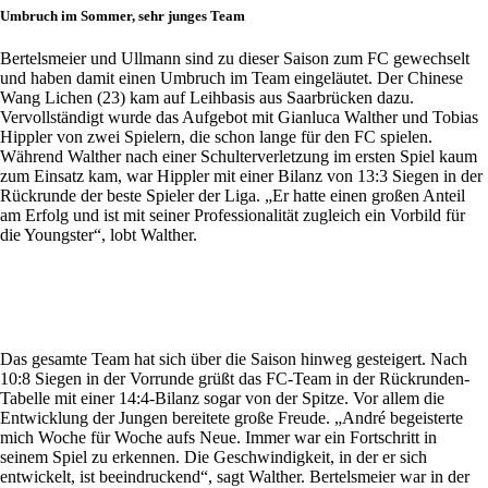
Umbruch im Sommer, sehr junges Team
Bertelsmeier und Ullmann sind zu dieser Saison zum FC gewechselt
und haben damit einen Umbruch im Team eingeläutet. Der Chinese
Wang Lichen (23) kam auf Leihbasis aus Saarbrücken dazu.
Vervollständigt wurde das Aufgebot mit Gianluca Walther und Tobias
Hippler von zwei Spielern, die schon lange für den FC spielen.
Während Walther nach einer Schulterverletzung im ersten Spiel kaum
zum Einsatz kam, war Hippler mit einer Bilanz von 13:3 Siegen in der
Rückrunde der beste Spieler der Liga. „Er hatte einen großen Anteil
am Erfolg und ist mit seiner Professionalität zugleich ein Vorbild für
die Youngster“, lobt Walther.
Das gesamte Team hat sich über die Saison hinweg gesteigert. Nach
10:8 Siegen in der Vorrunde grüßt das FC-Team in der Rückrunden-
Tabelle mit einer 14:4-Bilanz sogar von der Spitze. Vor allem die
Entwicklung der Jungen bereitete große Freude. „André begeisterte
mich Woche für Woche aufs Neue. Immer war ein Fortschritt in
seinem Spiel zu erkennen. Die Geschwindigkeit, in der er sich
entwickelt, ist beeindruckend“, sagt Walther. Bertelsmeier war in der