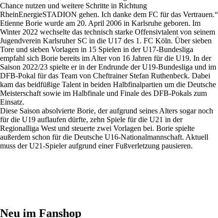
Chance nutzen und weitere Schritte in Richtung
RheinEnergieSTADION gehen. Ich danke dem FC für das Vertrauen.“
Etienne Borie wurde am 20. April 2006 in Karlsruhe geboren. Im
Winter 2022 wechselte das technisch starke Offensivtalent von seinem
Jugendverein Karlsruher SC in die U17 des 1. FC Köln. Über sieben
Tore und sieben Vorlagen in 15 Spielen in der U17-Bundesliga
empfahl sich Borie bereits im Alter von 16 Jahren für die U19. In der
Saison 2022/23 spielte er in der Endrunde der U19-Bundesliga und im
DFB-Pokal für das Team von Cheftrainer Stefan Ruthenbeck. Dabei
kam das beidfüßige Talent in beiden Halbfinalpartien um die Deutsche
Meisterschaft sowie im Halbfinale und Finale des DFB-Pokals zum
Einsatz.
Diese Saison absolvierte Borie, der aufgrund seines Alters sogar noch
für die U19 auflaufen dürfte, zehn Spiele für die U21 in der
Regionalliga West und steuerte zwei Vorlagen bei. Borie spielte
außerdem schon für die Deutsche U16-Nationalmannschaft. Aktuell
muss der U21-Spieler aufgrund einer Fußverletzung pausieren.
Neu im Fanshop