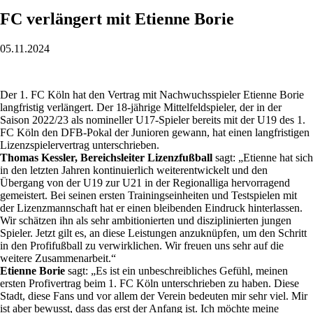
FC verlängert mit Etienne Borie
05.11.2024
Der 1. FC Köln hat den Vertrag mit Nachwuchsspieler Etienne Borie
langfristig verlängert. Der 18-jährige Mittelfeldspieler, der in der
Saison 2022/23 als nomineller U17-Spieler bereits mit der U19 des 1.
FC Köln den DFB-Pokal der Junioren gewann, hat einen langfristigen
Lizenzspielervertrag unterschrieben.
Thomas Kessler, Bereichsleiter Lizenzfußball
sagt: „Etienne hat sich
in den letzten Jahren kontinuierlich weiterentwickelt und den
Übergang von der U19 zur U21 in der Regionalliga hervorragend
gemeistert. Bei seinen ersten Trainingseinheiten und Testspielen mit
der Lizenzmannschaft hat er einen bleibenden Eindruck hinterlassen.
Wir schätzen ihn als sehr ambitionierten und disziplinierten jungen
Spieler. Jetzt gilt es, an diese Leistungen anzuknüpfen, um den Schritt
in den Profifußball zu verwirklichen. Wir freuen uns sehr auf die
weitere Zusammenarbeit.“
Etienne Borie
sagt: „Es ist ein unbeschreibliches Gefühl, meinen
ersten Profivertrag beim 1. FC Köln unterschrieben zu haben. Diese
Stadt, diese Fans und vor allem der Verein bedeuten mir sehr viel. Mir
ist aber bewusst, dass das erst der Anfang ist. Ich möchte meine