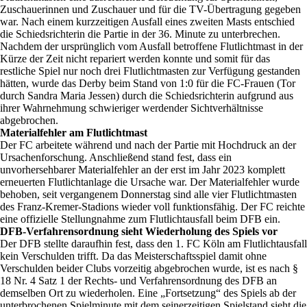
Zuschauerinnen und Zuschauer und für die TV-Übertragung gegeben
war. Nach einem kurzzeitigen Ausfall eines zweiten Masts entschied
die Schiedsrichterin die Partie in der 36. Minute zu unterbrechen.
Nachdem der ursprünglich vom Ausfall betroffene Flutlichtmast in der
Kürze der Zeit nicht repariert werden konnte und somit für das
restliche Spiel nur noch drei Flutlichtmasten zur Verfügung gestanden
hätten, wurde das Derby beim Stand von 1:0 für die FC-Frauen (Tor
durch Sandra Maria Jessen) durch die Schiedsrichterin aufgrund aus
ihrer Wahrnehmung schwieriger werdender Sichtverhältnisse
abgebrochen.
Materialfehler am Flutlichtmast
Der FC arbeitete während und nach der Partie mit Hochdruck an der
Ursachenforschung. Anschließend stand fest, dass ein
unvorhersehbarer Materialfehler an der erst im Jahr 2023 komplett
erneuerten Flutlichtanlage die Ursache war. Der Materialfehler wurde
behoben, seit vergangenem Donnerstag sind alle vier Flutlichtmasten
des Franz-Kremer-Stadions wieder voll funktionsfähig. Der FC reichte
eine offizielle Stellungnahme zum Flutlichtausfall beim DFB ein.
DFB-Verfahrensordnung sieht Wiederholung des Spiels vor
Der DFB stellte daraufhin fest, dass den 1. FC Köln am Flutlichtausfall
kein Verschulden trifft. Da das Meisterschaftsspiel damit ohne
Verschulden beider Clubs vorzeitig abgebrochen wurde, ist es nach §
18 Nr. 4 Satz 1 der Rechts- und Verfahrensordnung des DFB an
demselben Ort zu wiederholen. Eine „Fortsetzung“ des Spiels ab der
unterbrochenen Spielminute mit dem seinerzeitigen Spielstand sieht die