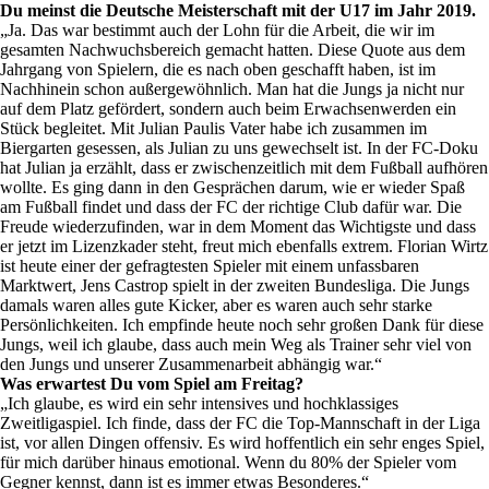
Du meinst die Deutsche Meisterschaft mit der U17 im Jahr 2019.
„Ja. Das war bestimmt auch der Lohn für die Arbeit, die wir im
gesamten Nachwuchsbereich gemacht hatten. Diese Quote aus dem
Jahrgang von Spielern, die es nach oben geschafft haben, ist im
Nachhinein schon außergewöhnlich. Man hat die Jungs ja nicht nur
auf dem Platz gefördert, sondern auch beim Erwachsenwerden ein
Stück begleitet. Mit Julian Paulis Vater habe ich zusammen im
Biergarten gesessen, als Julian zu uns gewechselt ist. In der FC-Doku
hat Julian ja erzählt, dass er zwischenzeitlich mit dem Fußball aufhören
wollte. Es ging dann in den Gesprächen darum, wie er wieder Spaß
am Fußball findet und dass der FC der richtige Club dafür war. Die
Freude wiederzufinden, war in dem Moment das Wichtigste und dass
er jetzt im Lizenzkader steht, freut mich ebenfalls extrem. Florian Wirtz
ist heute einer der gefragtesten Spieler mit einem unfassbaren
Marktwert, Jens Castrop spielt in der zweiten Bundesliga. Die Jungs
damals waren alles gute Kicker, aber es waren auch sehr starke
Persönlichkeiten. Ich empfinde heute noch sehr großen Dank für diese
Jungs, weil ich glaube, dass auch mein Weg als Trainer sehr viel von
den Jungs und unserer Zusammenarbeit abhängig war.“
Was erwartest Du vom Spiel am Freitag?
„Ich glaube, es wird ein sehr intensives und hochklassiges
Zweitligaspiel. Ich finde, dass der FC die Top-Mannschaft in der Liga
ist, vor allen Dingen offensiv. Es wird hoffentlich ein sehr enges Spiel,
für mich darüber hinaus emotional. Wenn du 80% der Spieler vom
Gegner kennst, dann ist es immer etwas Besonderes.“