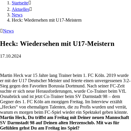
Startseite

Aktuelles

News
Heck: Wiedersehen mit U17-Meistern

News
Heck: Wiedersehen mit U17-Meistern
17.10.2024
Martin Heck war 15 Jahre lang Trainer beim 1. FC Köln. 2019 wurde
er mit der U17 Deutscher Meister und feierte einen unvergessenen 3:2-
Sieg gegen den Favoriten Borussia Dortmund. Nach seiner FC-Zeit
suchte er sich neue Herausforderungen, wurde Co-Trainer beim VfL
Osnabrück und ist jetzt Co-Trainer beim SV Darmstadt 98 – dem
Gegner des 1. FC Köln am morgigen Freitag. Im Interview erzählt
„Heckes“ von ehemaligen Talenten, die zu Profis wurden und verrät,
warum es morgen beim FC-Spiel wieder ein Spektakel geben könnte.
Martin Heck, Du triffst am Freitag mit Deiner neuen Mannschaft
SV Darmstadt 98 auf Deinen alten Herzensclub. Mit was für
Gefühlen gehst Du am Freitag ins Spiel?