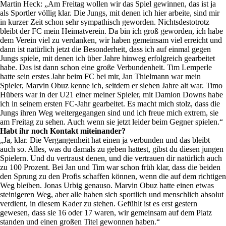
Martin Heck: „Am Freitag wollen wir das Spiel gewinnen, das ist ja
als Sportler völlig klar. Die Jungs, mit denen ich hier arbeite, sind mir
in kurzer Zeit schon sehr sympathisch geworden. Nichtsdestotrotz
bleibt der FC mein Heimatverein. Da bin ich groß geworden, ich habe
dem Verein viel zu verdanken, wir haben gemeinsam viel erreicht und
dann ist natürlich jetzt die Besonderheit, dass ich auf einmal gegen
Jungs spiele, mit denen ich über Jahre hinweg erfolgreich gearbeitet
habe. Das ist dann schon eine große Verbundenheit. Tim Lemperle
hatte sein erstes Jahr beim FC bei mir, Jan Thielmann war mein
Spieler, Marvin Obuz kenne ich, seitdem er sieben Jahre alt war. Timo
Hübers war in der U21 einer meiner Spieler, mit Damion Downs habe
ich in seinem ersten FC-Jahr gearbeitet. Es macht mich stolz, dass die
Jungs ihren Weg weitergegangen sind und ich freue mich extrem, sie
am Freitag zu sehen. Auch wenn sie jetzt leider beim Gegner spielen.“
Habt ihr noch Kontakt miteinander?
„Ja, klar. Die Vergangenheit hat einen ja verbunden und das bleibt
auch so. Alles, was du damals zu geben hattest, gibst du diesen jungen
Spielern. Und du vertraust denen, und die vertrauen dir natürlich auch
zu 100 Prozent. Bei Jan und Tim war schon früh klar, dass die beiden
den Sprung zu den Profis schaffen können, wenn die auf dem richtigen
Weg bleiben. Jonas Urbig genauso. Marvin Obuz hatte einen etwas
steinigeren Weg, aber alle haben sich sportlich und menschlich absolut
verdient, in diesem Kader zu stehen. Gefühlt ist es erst gestern
gewesen, dass sie 16 oder 17 waren, wir gemeinsam auf dem Platz
standen und einen großen Titel gewonnen haben.“