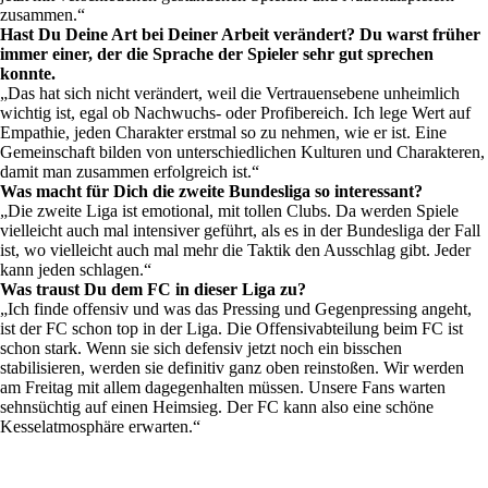
zusammen.“
Hast Du Deine Art bei Deiner Arbeit verändert? Du warst früher
immer einer, der die Sprache der Spieler sehr gut sprechen
konnte.
„Das hat sich nicht verändert, weil die Vertrauensebene unheimlich
wichtig ist, egal ob Nachwuchs- oder Profibereich. Ich lege Wert auf
Empathie, jeden Charakter erstmal so zu nehmen, wie er ist. Eine
Gemeinschaft bilden von unterschiedlichen Kulturen und Charakteren,
damit man zusammen erfolgreich ist.“
Was macht für Dich die zweite Bundesliga so interessant?
„Die zweite Liga ist emotional, mit tollen Clubs. Da werden Spiele
vielleicht auch mal intensiver geführt, als es in der Bundesliga der Fall
ist, wo vielleicht auch mal mehr die Taktik den Ausschlag gibt. Jeder
kann jeden schlagen.“
Was traust Du dem FC in dieser Liga zu?
„Ich finde offensiv und was das Pressing und Gegenpressing angeht,
ist der FC schon top in der Liga. Die Offensivabteilung beim FC ist
schon stark. Wenn sie sich defensiv jetzt noch ein bisschen
stabilisieren, werden sie definitiv ganz oben reinstoßen. Wir werden
am Freitag mit allem dagegenhalten müssen. Unsere Fans warten
sehnsüchtig auf einen Heimsieg. Der FC kann also eine schöne
Kesselatmosphäre erwarten.“