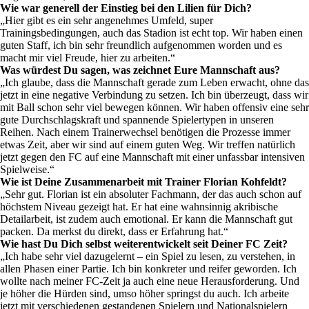
Wie war generell der Einstieg bei den Lilien für Dich?
„Hier gibt es ein sehr angenehmes Umfeld, super
Trainingsbedingungen, auch das Stadion ist echt top. Wir haben einen
guten Staff, ich bin sehr freundlich aufgenommen worden und es
macht mir viel Freude, hier zu arbeiten.“
Was würdest Du sagen, was zeichnet Eure Mannschaft aus?
„Ich glaube, dass die Mannschaft gerade zum Leben erwacht, ohne das
jetzt in eine negative Verbindung zu setzen. Ich bin überzeugt, dass wir
mit Ball schon sehr viel bewegen können. Wir haben offensiv eine sehr
gute Durchschlagskraft und spannende Spielertypen in unseren
Reihen. Nach einem Trainerwechsel benötigen die Prozesse immer
etwas Zeit, aber wir sind auf einem guten Weg. Wir treffen natürlich
jetzt gegen den FC auf eine Mannschaft mit einer unfassbar intensiven
Spielweise.“
Wie ist Deine Zusammenarbeit mit Trainer Florian Kohfeldt?
„Sehr gut. Florian ist ein absoluter Fachmann, der das auch schon auf
höchstem Niveau gezeigt hat. Er hat eine wahnsinnig akribische
Detailarbeit, ist zudem auch emotional. Er kann die Mannschaft gut
packen. Da merkst du direkt, dass er Erfahrung hat.“
Wie hast Du Dich selbst weiterentwickelt seit Deiner FC Zeit?
„Ich habe sehr viel dazugelernt – ein Spiel zu lesen, zu verstehen, in
allen Phasen einer Partie. Ich bin konkreter und reifer geworden. Ich
wollte nach meiner FC-Zeit ja auch eine neue Herausforderung. Und
je höher die Hürden sind, umso höher springst du auch. Ich arbeite
jetzt mit verschiedenen gestandenen Spielern und Nationalspielern