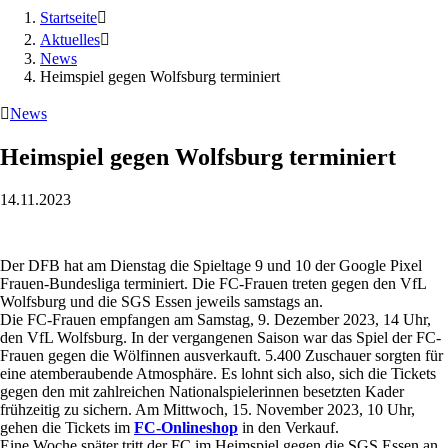
Startseite

Aktuelles

News
Heimspiel gegen Wolfsburg terminiert

News
Heimspiel gegen Wolfsburg terminiert
14.11.2023
Der DFB hat am Dienstag die Spieltage 9 und 10 der Google Pixel
Frauen-Bundesliga terminiert. Die FC-Frauen treten gegen den VfL
Wolfsburg und die SGS Essen jeweils samstags an.
Die FC-Frauen empfangen am Samstag, 9. Dezember 2023, 14 Uhr,
den VfL Wolfsburg. In der vergangenen Saison war das Spiel der FC-
Frauen gegen die Wölfinnen ausverkauft. 5.400 Zuschauer sorgten für
eine atemberaubende Atmosphäre. Es lohnt sich also, sich die Tickets
gegen den mit zahlreichen Nationalspielerinnen besetzten Kader
frühzeitig zu sichern. Am Mittwoch, 15. November 2023, 10 Uhr,
gehen die Tickets im
FC-Onlineshop
in den Verkauf.
Eine Woche später tritt der FC im Heimspiel gegen die SGS Essen an.