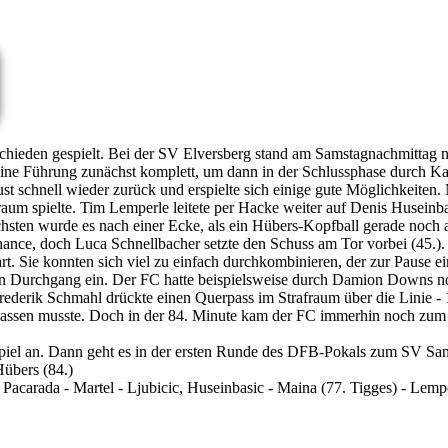
chieden gespielt. Bei der SV Elversberg stand am Samstagnachmittag na
eine Führung zunächst komplett, um dann in der Schlussphase durch K
t schnell wieder zurück und erspielte sich einige gute Möglichkeiten
rafraum spielte. Tim Lemperle leitete per Hacke weiter auf Denis Husein
chsten wurde es nach einer Ecke, als ein Hübers-Kopfball gerade noch 
hance, doch Luca Schnellbacher setzte den Schuss am Tor vorbei (45.).
. Sie konnten sich viel zu einfach durchkombinieren, der zur Pause ei
ls in Durchgang ein. Der FC hatte beispielsweise durch Damion Downs no
derik Schmahl drückte einen Querpass im Strafraum über die Linie - 1:
rlassen musste. Doch in der 84. Minute kam der FC immerhin noch zum
iel an. Dann geht es in der ersten Runde des DFB-Pokals zum SV Sa
Hübers (84.)
 Pacarada - Martel - Ljubicic, Huseinbasic - Maina (77. Tigges) - Lem