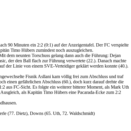
ch 90 Minuten ein 2:2 (0:1) auf der Anzeigentafel. Der FC verspielte
apitän Timo Hübers zumindest noch auszugleichen.
. Mit dem neunten Torschuss gelang dann auch die Führung: Dejan
basic, der den Ball flach zur Führung verwertete (22.). Danach machte
auf der Linie von einem SVE-Verteidiger geklärt werden konnte (40.).
ngewechselte Fisnik Asllani kam völlig frei zum Abschluss und traf
ch einen gefährlichen Abschluss (60.), doch kurz darauf drehte die
2 aus FC-Sicht. Es folgte ein weiterer bitterer Moment, als Mark Uth
 Ausgleich, als Kapitän Timo Hübers eine Pacarada-Ecke zum 2:2
ndhausen.
perle (77. Dietz), Downs (65. Uth, 72. Waldschmidt)