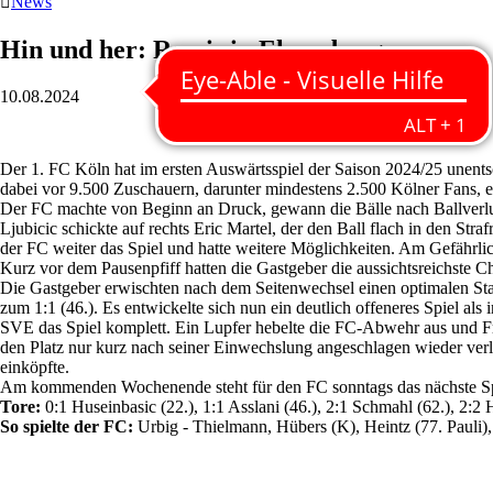

News
Hin und her: Remis in Elversberg
10.08.2024
Der 1. FC Köln hat im ersten Auswärtsspiel der Saison 2024/25 unents
dabei vor 9.500 Zuschauern, darunter mindestens 2.500 Kölner Fans, 
Der FC machte von Beginn an Druck, gewann die Bälle nach Ballverlus
Ljubicic schickte auf rechts Eric Martel, der den Ball flach in den St
der FC weiter das Spiel und hatte weitere Möglichkeiten. Am Gefährli
Kurz vor dem Pausenpfiff hatten die Gastgeber die aussichtsreichste C
Die Gastgeber erwischten nach dem Seitenwechsel einen optimalen Start
zum 1:1 (46.). Es entwickelte sich nun ein deutlich offeneres Spiel a
SVE das Spiel komplett. Ein Lupfer hebelte die FC-Abwehr aus und Fre
den Platz nur kurz nach seiner Einwechslung angeschlagen wieder ve
einköpfte.
Am kommenden Wochenende steht für den FC sonntags das nächste Sp
Tore:
0:1 Huseinbasic (22.), 1:1 Asslani (46.), 2:1 Schmahl (62.), 2:2 
So spielte der FC:
Urbig - Thielmann, Hübers (K), Heintz (77. Pauli),